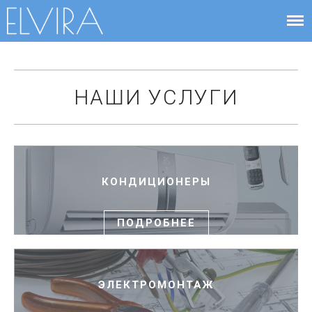
Системы безопасности в
Elvira
Чернигове
Про ЕЛВІРА
НАШИ УСЛУГИ
Магазин
Кондиціонери
AJAX
Контакти
КОНДИЦИОНЕРЫ
Сервісцентр
Вакансії
ПОДРОБНЕЕ
ЭЛЕКТРОМОНТАЖ