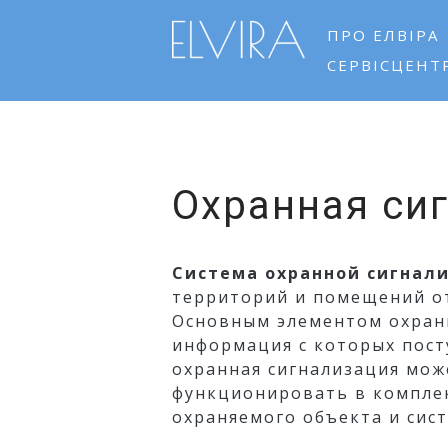
ПРО ЕЛВІРА
СЕРВІСЦЕНТ
Системы безопасности в Черн
Elvira
Охранная си
Система охранной сигнал
территорий и помещений о
Основным элементом охранн
информация с которых пост
охранная сигнализация мож
функционировать в комплек
охраняемого объекта и сис