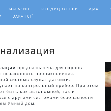
МАГАЗИН
КОНДИЦІОНЕРИ
AJAX
Р
ВАКАНСІЇ
игове
гнализация
изации
предназначена для охраны
т незаконного проникновения.
ой системы служат датчики,
упает на контрольный прибор. При этом
ет быть как автономной, так и
се с другими системами безопасности
тем Умный дом.