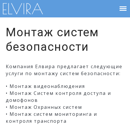
Системы безопасности в
Elvira
Чернигове
Про ЕЛВІРА
Монтаж систем
Магазин
Кондиціонери
безопасности
AJAX
Контакти
Сервісцентр
Компания Елвира предлагает следующие
Вакансії
услуги по монтажу систем безопасности:
• Монтаж видеонаблюдения
• Монтаж Систем контроля доступа и
домофонов
• Монтаж Охранных систем
• Монтаж систем мониторинга и
контроля транспорта